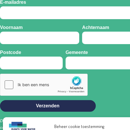
E-mailadres
Voornaam
Achternaam
Postcode
Gemeente
Verzenden
Door je in te schrijven op de nieuwsbrief van Ruimte voor Water – Dend
Beheer cookie toestemming
ons de toestemming om je te informeren over het laatste nieuws over h