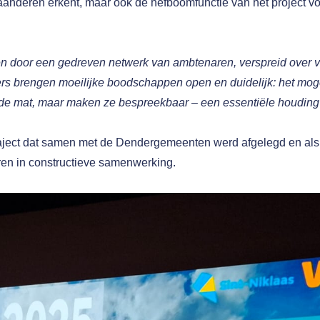
aanderen erkent, maar ook de hefboomfunctie van het project v
en door een gedreven netwerk van ambtenaren, verspreid over v
ers brengen moeilijke boodschappen open en duidelijk: het mog
r de mat, maar maken ze bespreekbaar – een essentiële houding 
 traject dat samen met de Dendergemeenten werd afgelegd en als
eren in constructieve samenwerking.