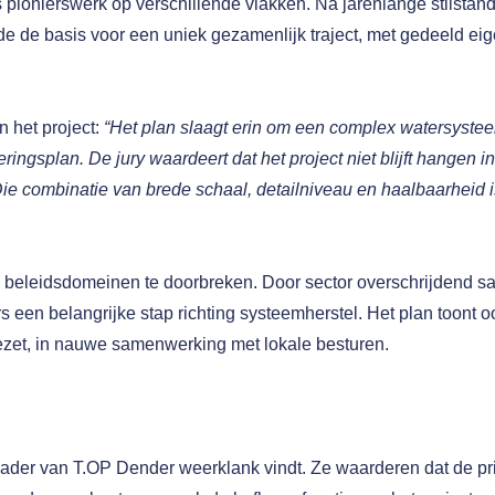
 pionierswerk op verschillende vlakken. Na jarenlange stilstan
 de basis voor een uniek gezamenlijk traject, met gedeeld ei
 het project:
“Het plan slaagt erin om een complex watersysteem
eringsplan. De jury waardeert dat het project niet blijft hangen 
Die combinatie van brede schaal, detailniveau en haalbaarheid 
en beleidsdomeinen te doorbreken. Door sector overschrijdend s
s een belangrijke stap richting systeemherstel. Het plan toont
ezet, in nauwe samenwerking met lokale besturen.
ader van T.OP Dender weerklank vindt. Ze waarderen dat de prij