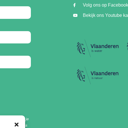
Volg ons op Faceboo
Bekijk ons Youtube k
ervallei, geef je
et project. Ook