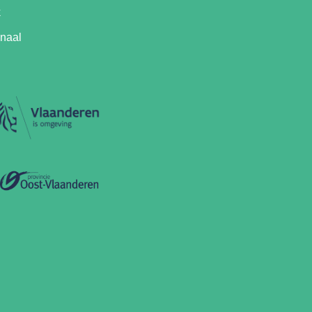
k
anaal