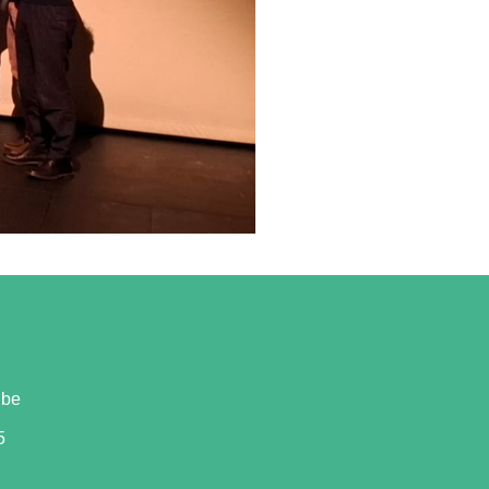
.be
5