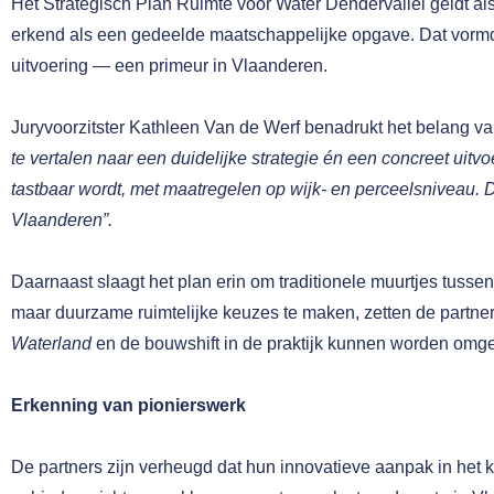
Het Strategisch Plan Ruimte voor Water Dendervallei geldt als
erkend als een gedeelde maatschappelijke opgave. Dat vormde
uitvoering — een primeur in Vlaanderen.
Juryvoorzitster Kathleen Van de Werf benadrukt het belang van
te vertalen naar een duidelijke strategie én een concreet uitvo
tastbaar wordt, met maatregelen op wijk- en perceelsniveau. 
Vlaanderen”.
Daarnaast slaagt het plan erin om traditionele muurtjes tuss
maar duurzame ruimtelijke keuzes te maken, zetten de partner
Waterland
en de bouwshift in de praktijk kunnen worden omg
Erkenning van pionierswerk
De partners zijn verheugd dat hun innovatieve aanpak in het k