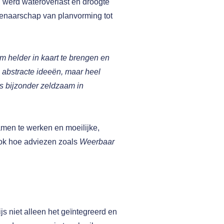
d werd wateroverlast én droogte
genaarschap van planvorming tot
 helder in kaart te brengen en
in abstracte ideeën, maar heel
is bijzonder zeldzaam in
amen te werken en moeilijke,
 ook hoe adviezen zoals
Weerbaar
s niet alleen het geïntegreerd en