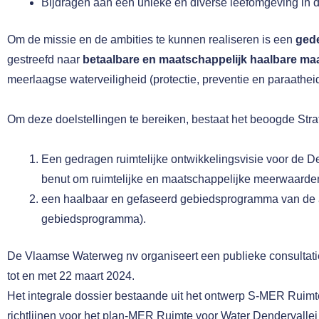
Bijdragen aan een unieke en diverse leefomgeving in 
Om de missie en de ambities te kunnen realiseren is een
gede
gestreefd naar
betaalbare en maatschappelijk haalbare ma
meerlaagse waterveiligheid (protectie, preventie en paraathei
Om deze doelstellingen te bereiken, bestaat het beoogde Stra
Een gedragen ruimtelijke ontwikkelingsvisie voor de 
benut om ruimtelijke en maatschappelijke meerwaarden
een haalbaar en gefaseerd gebiedsprogramma van de acti
gebiedsprogramma).
De Vlaamse Waterweg nv organiseert een publieke consultatie
tot en met 22 maart 2024.
Het integrale dossier bestaande uit het ontwerp S-MER Ruimte
richtlijnen voor het plan-MER Ruimte voor Water Dendervalle