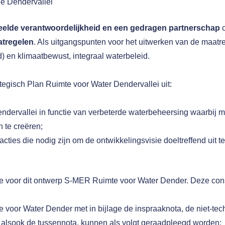
de Dendervallei
elde verantwoordelijkheid en een gedragen partnerschap
c
atregelen
. Als uitgangspunten voor het uitwerken van de maatr
d) en klimaatbewust, integraal waterbeleid.
tegisch Plan Ruimte voor Water Dendervallei uit:
Dendervallei in functie van verbeterde waterbeheersing waarbi
 te creëren;
es die nodig zijn om de ontwikkelingsvisie doeltreffend uit te
 voor dit ontwerp S-MER Ruimte voor Water Dender. Deze consu
 voor Water Dender met in bijlage de inspraaknota, de niet-te
i alsook de tussennota, kunnen als volgt geraadpleegd worden: