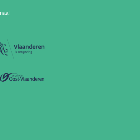
k
anaal