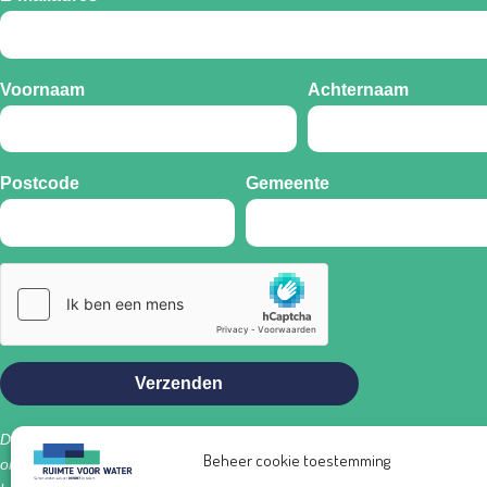
Voornaam
Achternaam
Postcode
Gemeente
Verzenden
Door je in te schrijven op de nieuwsbrief van Ruimte voor Water – Dend
Beheer cookie toestemming
ons de toestemming om je te informeren over het laatste nieuws over h