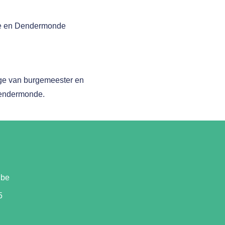
eke en Dendermonde
lege van burgemeester en
Dendermonde.
.be
5