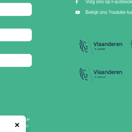
Volg ons op Faceboo
Bekijk ons Youtube k
ervallei, geef je
et project. Ook